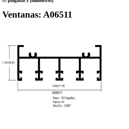
en
pulgadas y [milímetros]
Ventanas:
A06511