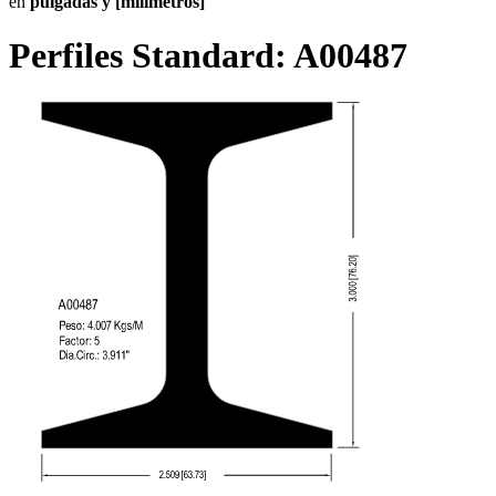
en
pulgadas y [milímetros]
Perfiles Standard:
A00487