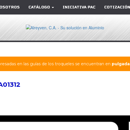
OSOTROS
CATÁLOGO
INICIATIVA PAC
COTIZACIÓN
resadas en las guías de los troqueles se encuentran en
pulgadas
A01312