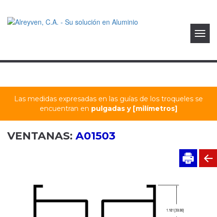
Toggl
navig
Las medidas expresadas en las guías de los troqueles se
encuentran en
pulgadas y [milímetros]
VENTANAS:
A01503