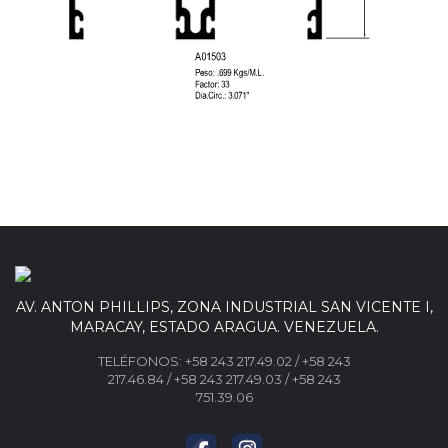
AV. ANTON PHILLIPS, ZONA INDUSTRIAL SAN VICENTE I,
MARACAY, ESTADO ARAGUA. VENEZUELA.
TELÉFONOS:
+58 243 217.49.02
/
+58 243
217.46.84
/
+58 243 217.49.03 /
+58 243
751.39.06