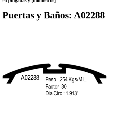
en
pulgadas y [milímetros]
Puertas y Baños:
A02288