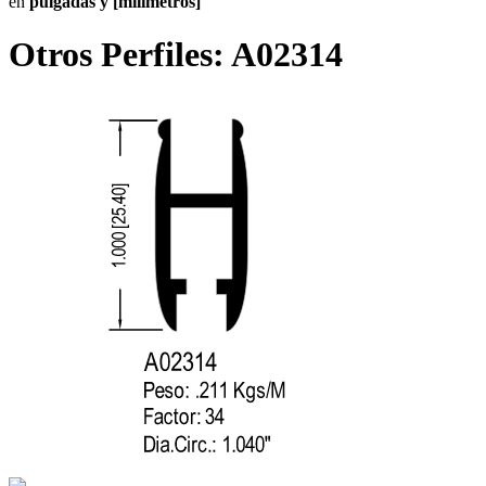
en
pulgadas y [milímetros]
Otros Perfiles:
A02314