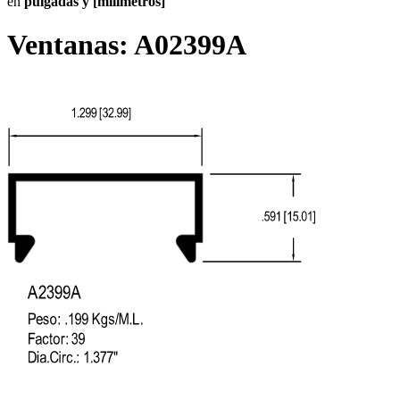
en
pulgadas y [milímetros]
Ventanas:
A02399A