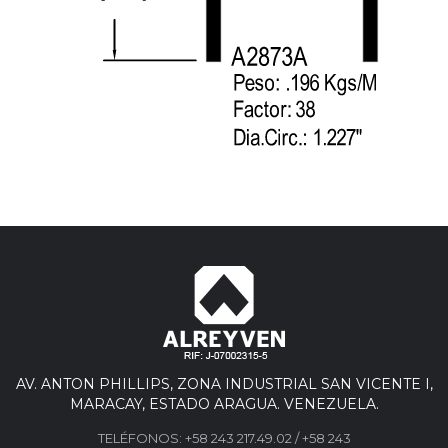
AV. ANTON PHILLIPS, ZONA INDUSTRIAL SAN VICENTE I,
MARACAY, ESTADO ARAGUA. VENEZUELA.
TELÉFONOS:
+58 243 217.49.02
/
+58 243