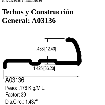
en
pulgadas y [milímetros]
Techos y Construcción
General:
A03136