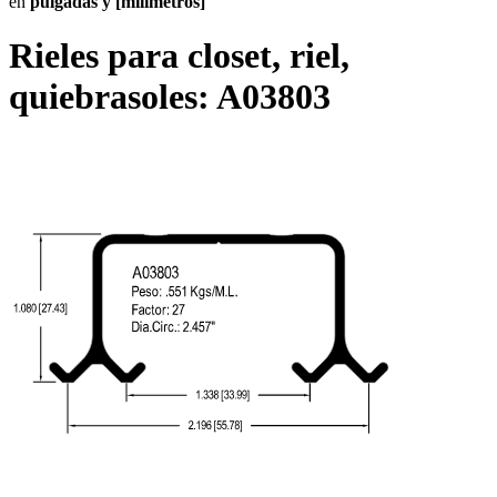
en
pulgadas y [milímetros]
Rieles para closet, riel,
quiebrasoles:
A03803