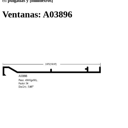
en
pulgadas y [milímetros]
Ventanas:
A03896