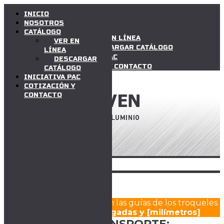
INICIO
INICIO
NOSOTROS
NOSOTROS
CATÁLOGO
CATÁLOGO
VER EN LÍNEA
VER EN
DESCARGAR CATÁLOGO
LÍNEA
INICIATIVA PAC
DESCARGAR
COTIZACIÓN Y CONTACTO
CATÁLOGO
INICIATIVA PAC
COTIZACIÓN Y
CONTACTO
Toggle
navigation
Las medidas expresadas en las guías de los troqueles
se encuentran en
pulgadas y [milímetros]
VEHÍCULOS Y TRANSPORTE: