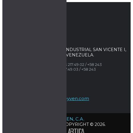
AV. ANTON PHILLIPS, ZONA INDUSTRIAL SAN VICENTE I,
MARACAY, ESTADO ARAGUA. VENEZUELA.
TELÉFONOS:
+58 243 217.49.02
/
+58 243
217.46.84
/
+58 243 217.49.03 /
+58 243
751.39.06
alreyven@alreyven.com
ALREYVEN, C.A.
| COPYRIGHT © 2026.
RIF: J-07002315-5
DESARROLLO.