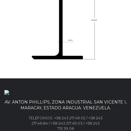
AV. ANTON PHILLIPS, ZONA INDUSTRIAL SAN VICENTE I,
MARACAY, ESTADO ARAGUA. VENEZUELA.
TELÉFONOS:
+58 243 217.49.02
/
+58 243
217.46.84
/
+58 243 217.49.03 /
+58 243
751.39.06