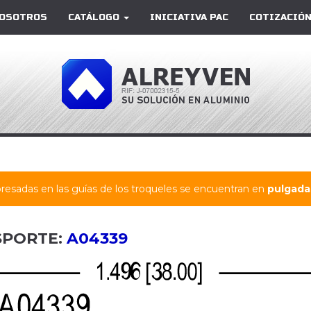
OSOTROS
CATÁLOGO
INICIATIVA PAC
COTIZACIÓN
resadas en las guías de los troqueles se encuentran en
pulgadas
SPORTE:
A04339