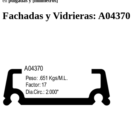
en
pulgadas y [milímetros]
Fachadas y Vidrieras:
A04370