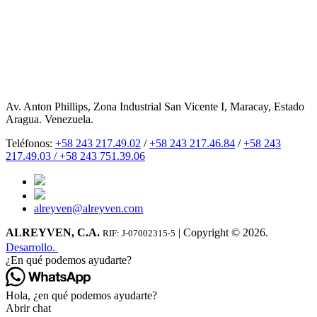
Av. Anton Phillips, Zona Industrial San Vicente I, Maracay, Estado
Aragua. Venezuela.
Teléfonos:
+58 243 217.49.02
/
+58 243 217.46.84
/
+58 243
217.49.03 /
+58 243 751.39.06
alreyven@alreyven.com
ALREYVEN, C.A.
| Copyright © 2026.
RIF: J-07002315-5
Desarrollo.
¿En qué podemos ayudarte?
Hola, ¿en qué podemos ayudarte?
Abrir chat