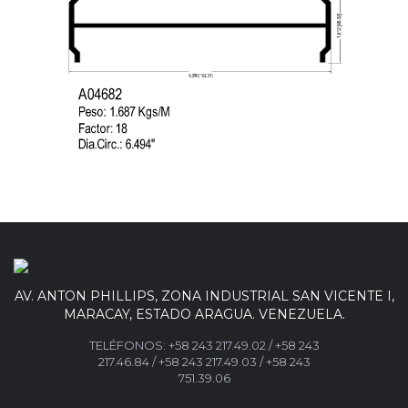
AV. ANTON PHILLIPS, ZONA INDUSTRIAL SAN VICENTE I,
MARACAY, ESTADO ARAGUA. VENEZUELA.
TELÉFONOS:
+58 243 217.49.02
/
+58 243
217.46.84
/
+58 243 217.49.03 /
+58 243
751.39.06