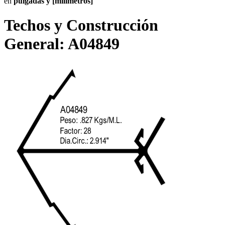
en
pulgadas y [milímetros]
Techos y Construcción
General:
A04849