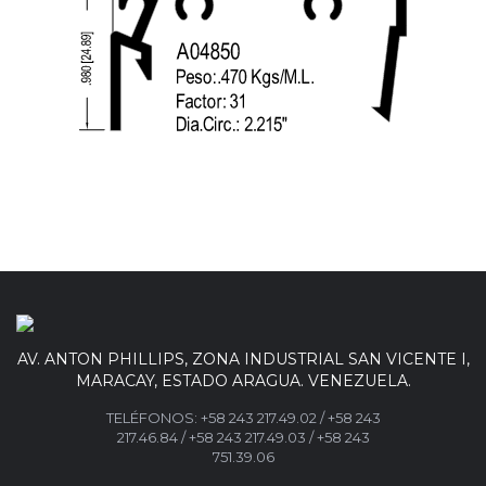
AV. ANTON PHILLIPS, ZONA INDUSTRIAL SAN VICENTE I,
MARACAY, ESTADO ARAGUA. VENEZUELA.
TELÉFONOS:
+58 243 217.49.02
/
+58 243
217.46.84
/
+58 243 217.49.03 /
+58 243
751.39.06