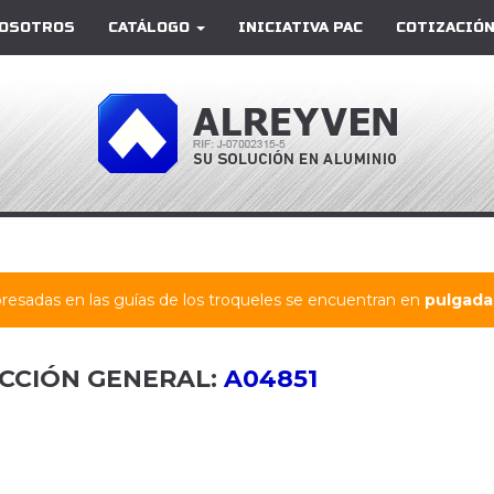
OSOTROS
CATÁLOGO
INICIATIVA PAC
COTIZACIÓN
resadas en las guías de los troqueles se encuentran en
pulgadas
CCIÓN GENERAL:
A04851