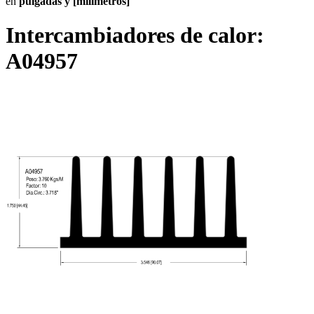
en
pulgadas y [milímetros]
Intercambiadores de calor:
A04957