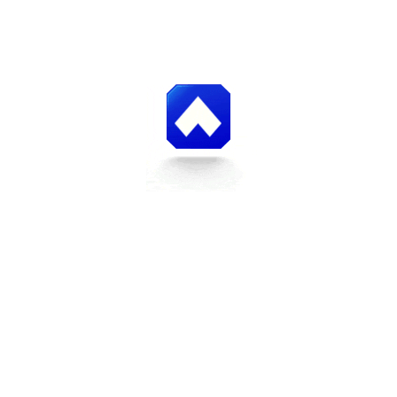
AV. ANTON PHILLIPS, ZONA INDUSTRIAL SAN VICENTE I,
MARACAY, ESTADO ARAGUA. VENEZUELA.