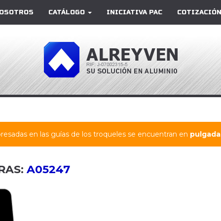
OSOTROS
CATÁLOGO
INICIATIVA PAC
COTIZACIÓN
resadas en las guías de los troqueles se encuentran en
pulgadas
RAS:
A05247