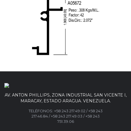
AV. ANTON PHILLIPS, ZONA INDUSTRIAL SAN VICENTE I,
MARACAY, ESTADO ARAGUA. VENEZUELA.
TELÉFONOS:
+58 243 217.49.02
/
+58 243
217.46.84
/
+58 243 217.49.03 /
+58 243
751.39.06