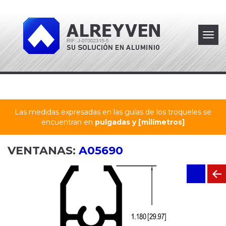
Toggl
navig
Las medidas expresadas en las guías de los troqueles se
encuentran en
pulgadas y [milímetros]
VENTANAS:
A05690