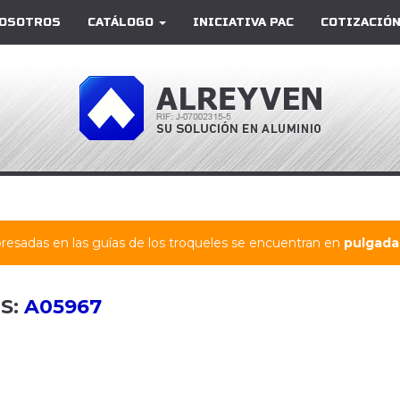
OSOTROS
CATÁLOGO
INICIATIVA PAC
COTIZACIÓN
resadas en las guías de los troqueles se encuentran en
pulgadas
S:
A05967