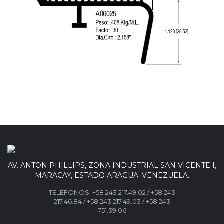
AV. ANTON PHILLIPS, ZONA INDUSTRIAL SAN VICENTE I,
MARACAY, ESTADO ARAGUA. VENEZUELA.
TELÉFONOS:
+58 243 217.49.02
/
+58 243
217.46.84
/
+58 243 217.49.03 /
+58 243
751.39.06