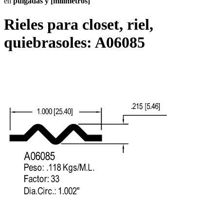
en
pulgadas y [milímetros]
Rieles para closet, riel,
quiebrasoles:
A06085