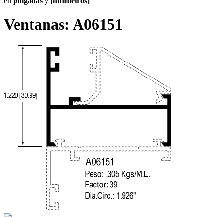
en
pulgadas y [milímetros]
Ventanas:
A06151