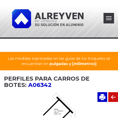
Toggl
navig
Las medidas expresadas en las guías de los troqueles se
encuentran en
pulgadas y [milímetros]
PERFILES PARA CARROS DE
BOTES:
A06342