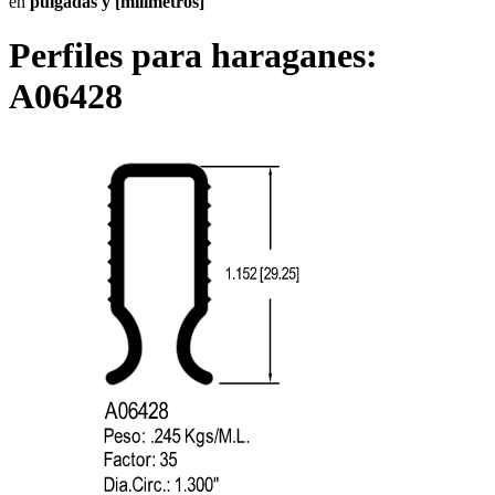
en
pulgadas y [milímetros]
Perfiles para haraganes:
A06428