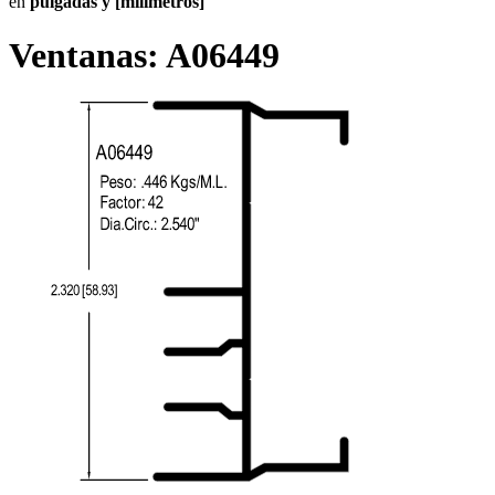
en
pulgadas y [milímetros]
Ventanas:
A06449