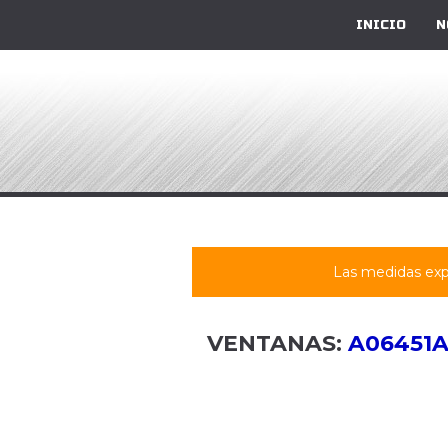
INICIO
N
Las medidas exp
VENTANAS:
A06451