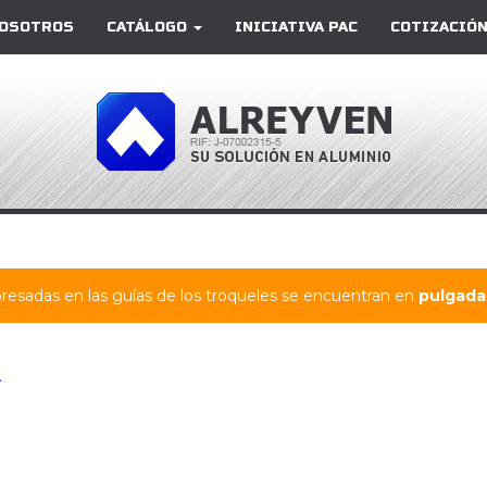
OSOTROS
CATÁLOGO
INICIATIVA PAC
COTIZACIÓN
resadas en las guías de los troqueles se encuentran en
pulgadas
A