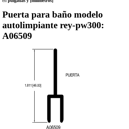
en
pulgadas y [milímetros]
Puerta para baño modelo
autolimpiante rey-pw300:
A06509