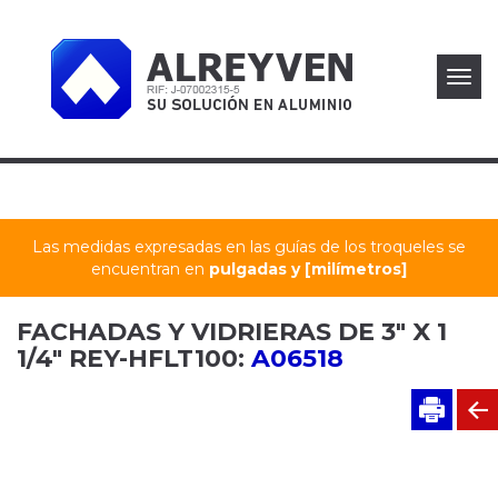
Toggl
navig
Las medidas expresadas en las guías de los troqueles se
encuentran en
pulgadas y [milímetros]
FACHADAS Y VIDRIERAS DE 3" X 1
1/4" REY-HFLT100:
A06518