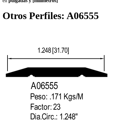
en
pulgadas y [milímetros]
Otros Perfiles:
A06555