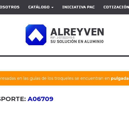
OSOTROS
CATÁLOGO
INICIATIVA PAC
COTIZACIÓN
resadas en las guías de los troqueles se encuentran en
pulgadas
SPORTE:
A06709