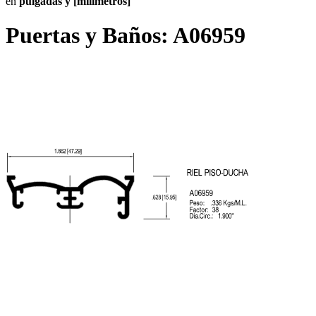
en
pulgadas y [milímetros]
Puertas y Baños:
A06959