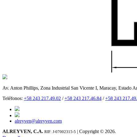
Av. Anton Phillips, Zona Industrial San Vicente I, Maracay, Estado A
Teléfonos:
+58 243 217.49.02
/
+58 243 217.46.84
/
+58 243 217.49
alreyven@alreyven.com
ALREYVEN, C.A.
| Copyright © 2026.
RIF: J-07002315-5