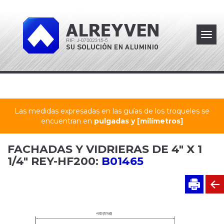
Toggl
navig
Las medidas expresadas en las guías de los troqueles se
encuentran en
pulgadas y [milímetros]
FACHADAS Y VIDRIERAS DE 4" X 1
1/4" REY-HF200:
B01465