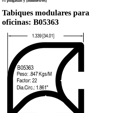
en
pulgadas y [milímetros]
Tabiques modulares para
oficinas:
B05363