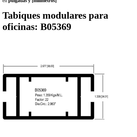
en
pulgadas y [milímetros]
Tabiques modulares para
oficinas:
B05369