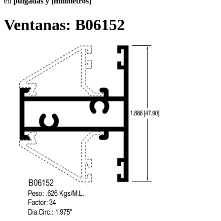
en
pulgadas y [milímetros]
Ventanas:
B06152