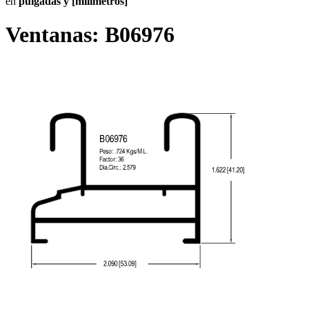
en
pulgadas y [milímetros]
Ventanas:
B06976