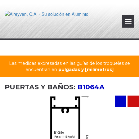
Toggl
navig
Las medidas expresadas en las guías de los troqueles se
encuentran en
pulgadas y [milímetros]
PUERTAS Y BAÑOS:
B1064A