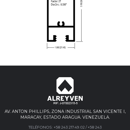
AV. ANTON PHILLIPS, ZONA INDUSTRIAL SAN VICENTE I,
MARACAY, ESTADO ARAGUA. VENEZUELA.
TELÉFONOS:
+58 243 217.49.02
/
+58 243