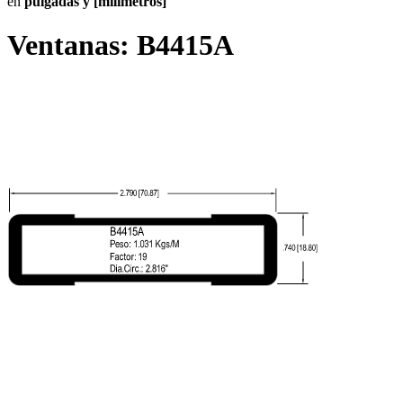
en
pulgadas y [milímetros]
Ventanas:
B4415A