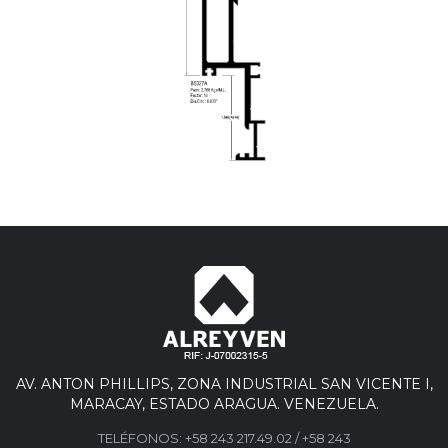
AV. ANTON PHILLIPS, ZONA INDUSTRIAL SAN VICENTE I,
MARACAY, ESTADO ARAGUA. VENEZUELA.
TELÉFONOS:
+58 243 217.49.02
/
+58 243