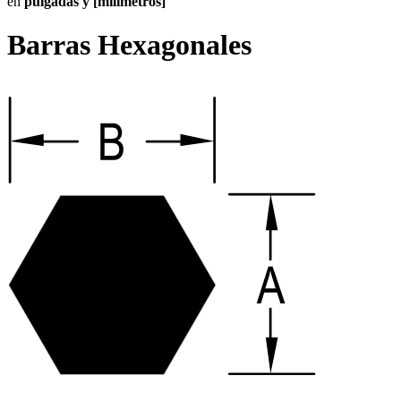
en
pulgadas y [milímetros]
Barras Hexagonales