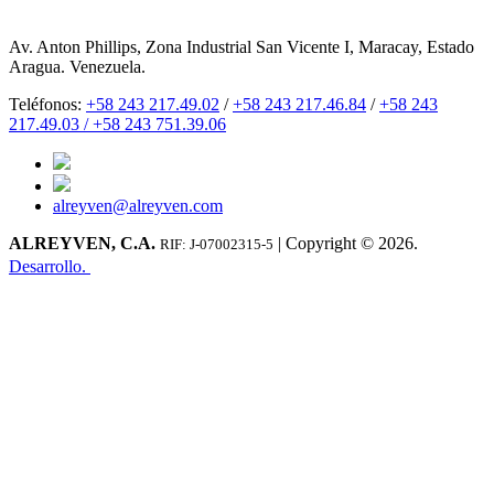
Av. Anton Phillips, Zona Industrial San Vicente I, Maracay, Estado
Aragua. Venezuela.
Teléfonos:
+58 243 217.49.02
/
+58 243 217.46.84
/
+58 243
217.49.03 /
+58 243 751.39.06
alreyven@alreyven.com
ALREYVEN, C.A.
| Copyright © 2026.
RIF: J-07002315-5
Desarrollo.