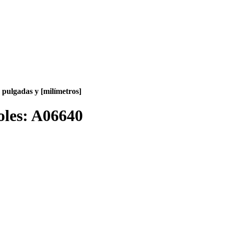
pulgadas y [milímetros]
oles:
A06640