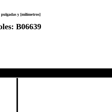
pulgadas y [milímetros]
oles:
B06639