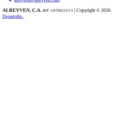
alreyven@alreyven.com
ALREYVEN, C.A.
| Copyright © 2026.
RIF: J-07002315-5
Desarrollo.